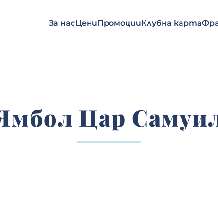
За нас
Цени
Промоции
Клубна карта
Фра
Ямбол Цар Самуи