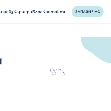
нчайз
Кариери
Блог
Контакти
ЗАПАЗИ ЧАС
л