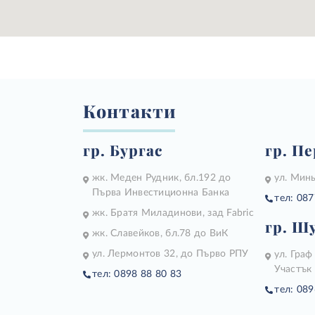
Контакти
гр. Бургас
гр. П
жк. Меден Рудник, бл.192 до
ул. Минь
Първа Инвестиционна Банка
тел: 087
жк. Братя Миладинови, зад Fabric
гр. Ш
жк. Славейков, бл.78 до ВиК
ул. Лермонтов 32, до Първо РПУ
ул. Граф
Участък
тел: 0898 88 80 83
тел: 089