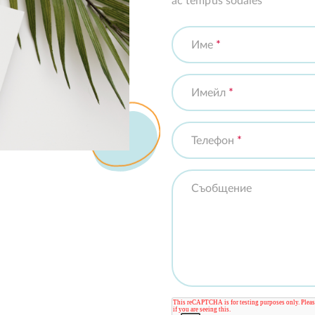
ac tempus sodales
Име
*
Имейл
*
Телефон
*
Съобщение