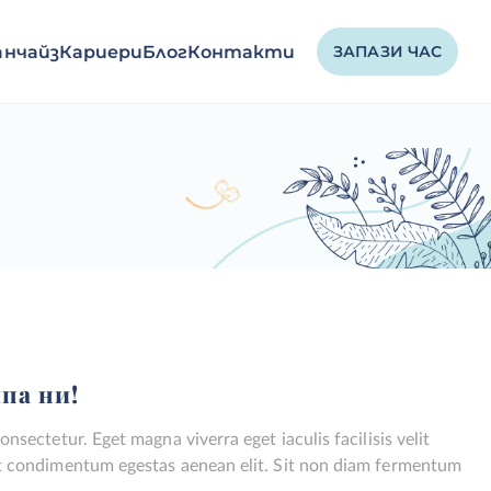
нчайз
Кариери
Блог
Контакти
ЗАПАЗИ ЧАС
па ни!
nsectetur. Eget magna viverra eget iaculis facilisis velit
t condimentum egestas aenean elit. Sit non diam fermentum