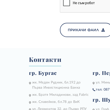
ПРИКАЧИ ФАИЛ
Контакти
гр. Бургас
гр. П
жк. Меден Рудник, бл.192 до
ул. Минь
Първа Инвестиционна Банка
тел: 087
жк. Братя Миладинови, зад Fabric
гр. Ш
жк. Славейков, бл.78 до ВиК
ул. Лермонтов 32, до Първо РПУ
ул. Граф