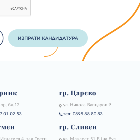
ИЗПРАТИ КАНДИДАТУРА
ерник
гр. Царево
ор, бл.12
ул. Никола Вапцаров 9
7 01 02 53
тел: 0898 88 80 83
умен
гр. Сливен
 Игнатиев 4, зад Трети
кв. Младост 51 Б (на бул.