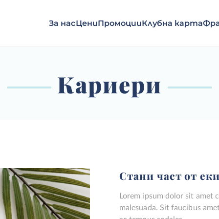
За нас
Цени
Промоции
Клубна карта
Фра
Кариери
Стани част от еки
Lorem ipsum dolor sit amet co
malesuada. Sit faucibus ame